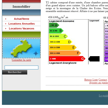
T2 cabine composé d'une entrée, d'une chambre parent
d'un grand séjour avec cuisine. Un joli balcon offre u
Immobilier
neige et la montagne de la Chaîne des Ecrins. 
ensemble entièrement rénové. Affaire à ne pas laisser pa
2
456 kWh
/m
.an
66 
ep
Achat/Vente
Locations Annuelles
Locations Vacances
Consulter la carte
Rerchercher
Retour Liste
Contact
Ajouter au panie
Le guid