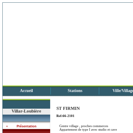
Accueil
Stations
Ville/Villag
ST FIRMIN
Villar-Loubière
Ref:66-2101
Centre village , proches commerces
Présentation
Appartement de type I avec studio et cave