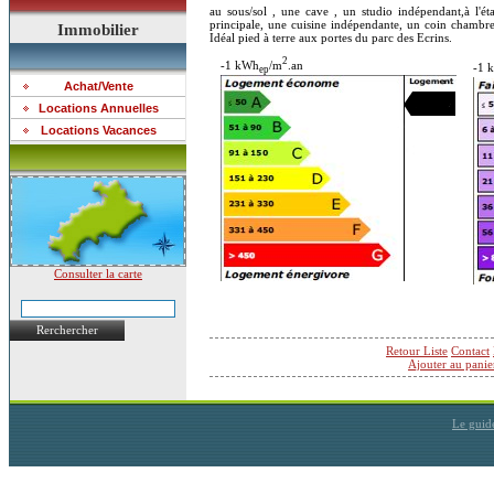
au sous/sol , une cave , un studio indépendant,à l'
principale, une cuisine indépendante, un coin chambre,
Immobilier
Idéal pied à terre aux portes du parc des Ecrins.
2
-1 kWh
/m
.an
-1 
ep
Achat/Vente
Locations Annuelles
Locations Vacances
Consulter la carte
Rerchercher
Retour Liste
Contact
Ajouter au panie
Le guid