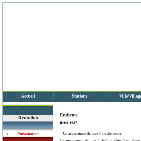
Accueil
Stations
Ville/Villag
Embrun
Remollon
Ref:9-1637
Un appartement de type 3 proche centre
Présentation
Un appartement de type 3 situé au 2éme étage d'une