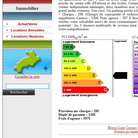
proche du centre-ville d'Embrun et des écoles. Compr
cuisine indépendante aménagée, deux chambres avec r
Immobilier
grand jardin commun. Une cave. Un parking privée à l
+ Charges : 20€ (Charges de copropriété et ordure
supplément Caution : 530€ Frais agence : 397 € Avan
vérifier votre solvabilité merci de nous communique
Achat/Vente
potentiel : les 3 derniers justificatifs de revenus ain
votre compréhension.
Locations Annuelles
2
Locations Vacances
313 kWh
/m
.an
17 
ep
Consulter la carte
Rerchercher
Provision sur charges : 20€
Dépôt de garantie : 530€
Frais d'agence : 397€
Retour Liste
Contact
Ajouter au panie