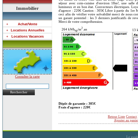
séjour avec coin-cuisine d'environ 18m², une salle
lumineux et en bon état. Convecteurs électriques. Lo
Immobilier
d'agence : 220€ Caution : 305€ Libre à partir du 1er M
ceci afin de vérifier votre solvabilité merci de nou
un garant potentiel : les 3 derniers justificatifs de re
Merci de votre compréhension.
Achat/Vente
2
264 kWh
/m
.an
13 
Locations Annuelles
ep
Locations Vacances
Consulter la carte
Rerchercher
Dépôt de garantie : 305€
Frais d'agence : 220€
Retour Liste
Contact
Ajouter au panie
Le guid