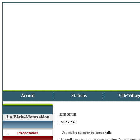
Accueil
Stations
Ville/Villag
Embrun
La Bâtie-Montsaléon
Ref:9-1945
Joli studio au cœur du centre-ville
Présentation
Un studio en centre-ville situé au 2ème étage d'une 