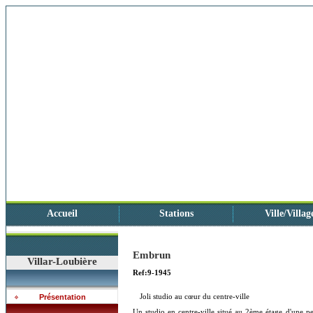
Accueil
Stations
Ville/Villag
Embrun
Villar-Loubière
Ref:9-1945
Joli studio au cœur du centre-ville
Présentation
Un studio en centre-ville situé au 2ème étage d'une 