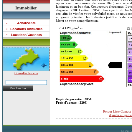
séjour avec coin-cuisine d'environ 18m², une salle
lumineux et en bon état. Convecteurs électriques. Lo
Immobilier
d'agence : 220€ Caution : 305€ Libre à partir du 1er M
ceci afin de vérifier votre solvabilité merci de nou
un garant potentiel : les 3 derniers justificatifs de re
Merci de votre compréhension.
Achat/Vente
2
264 kWh
/m
.an
13 
Locations Annuelles
ep
Locations Vacances
Consulter la carte
Rerchercher
Dépôt de garantie : 305€
Frais d'agence : 220€
Retour Liste
Contact
Ajouter au panie
Le guid