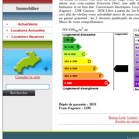
séjour avec coin-cuisine d'environ 18m², une salle
lumineux et en bon état. Convecteurs électriques. Lo
Immobilier
d'agence : 220€ Caution : 305€ Libre à partir du 1er M
ceci afin de vérifier votre solvabilité merci de nou
un garant potentiel : les 3 derniers justificatifs de re
Merci de votre compréhension.
Achat/Vente
2
264 kWh
/m
.an
13 
Locations Annuelles
ep
Locations Vacances
Consulter la carte
Rerchercher
Dépôt de garantie : 305€
Frais d'agence : 220€
Retour Liste
Contact
Ajouter au panie
Le guid