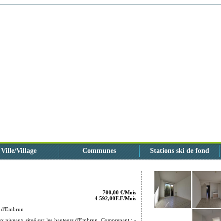
Ville/Village
Communes
Stations ski de fond
700,00 €/Mois
4 592,00F.F/Mois
s d'Embrun
 niveaux situé sur les hauteurs d'Embrun. Comprenant : -