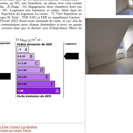
bureau, un WC, une buanderie, un séjour avec coin-cuisine
ardin. -A l'étage : Un dégagement, deux chambres dont une
ec WC. Logement très lumineux et calme. Situé dans les
 Superficie du logement loi carrez : 71.75m² Superficie au
harges 3€ Total : 703€ EAU et EDF en supplément Caution :
Février 2022 Avant toute demande de visite, et ceci afin de
ous communiquer pour chaque demandeur et pour un garant
 de revenus ainsi que le dernier avis d?imposition. Merci de
2
10 kg
/m
.an
éqCO2
r Liste
Contact
Localisation
jouter au panier
Panier