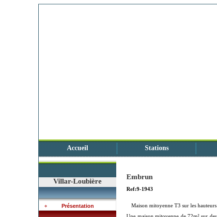
Accueil
Stations
Embrun
Villar-Loubière
Ref:9-1943
Maison mitoyenne T3 sur les hauteur
Présentation
Une maison mitoyenne de 72m² sur deux