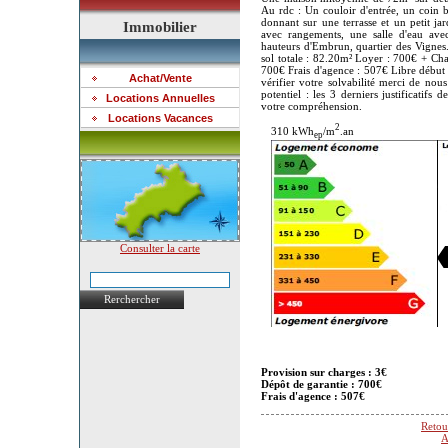
Au rdc : Un couloir d'entrée, un coin 
donnant sur une terrasse et un petit j
Immobilier
avec rangements, une salle d'eau av
hauteurs d'Embrun, quartier des Vignes.
sol totale : 82.20m² Loyer : 700€ + C
700€ Frais d'agence : 507€ Libre début 
Achat/Vente
vérifier votre solvabilité merci de n
potentiel : les 3 derniers justificatifs
Locations Annuelles
votre compréhension.
Locations Vacances
2
310 kWh
/m
.an
ep
Consulter la carte
Rerchercher
Provision sur charges : 3€
Dépôt de garantie : 700€
Frais d'agence : 507€
Retou
A