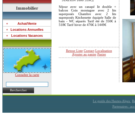
STATION 1600 539C2
Séjour avec un canapé lit double +
Immobilier
balcon Coin montagne avec 2 lits
superposés Chambre avec 2 lits
superposés Kitchenette équipée Salle de
bain - WC séparés Tarif été de 350€ à
Achat/Vente
518€ Tarif hiver de 476€ à 1449€
Locations Annuelles
Locations Vacances
Retour Liste
Contact
Localisation
Ajouter au panier
Panier
Consulter la carte
Rerchercher
Le guide des Hautes-Alpes
Ré
Partenaires : a