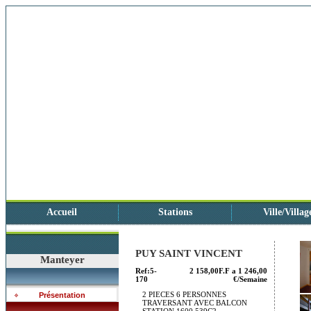
Accueil
Stations
Ville/Villag
PUY SAINT VINCENT
Manteyer
Ref:5-
2 158,00F.F a 1 246,00
170
€/Semaine
2 PIECES 6 PERSONNES
Présentation
TRAVERSANT AVEC BALCON