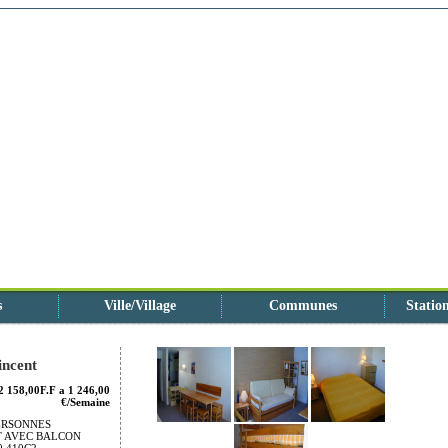
s
Ville/Village
Communes
Station
incent
2 158,00F.F a 1 246,00
€/Semaine
PERSONNES
 AVEC BALCON