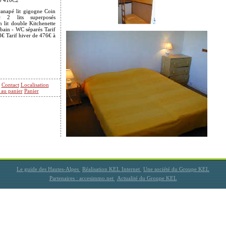
0 410C2
anapé lit gigogne Coin
 2 lits superposés
lit double Kitchenette
 bain - WC séparés Tarif
8€ Tarif hiver de 476€ à
Contact
Localisation
 au panier
Panier
Le guide des Hautes-Alpes
Réalisation KEL Internet
Une société du Groupe KEL
Partenaires : accesimmo.net
Actualité du Groupe KEL