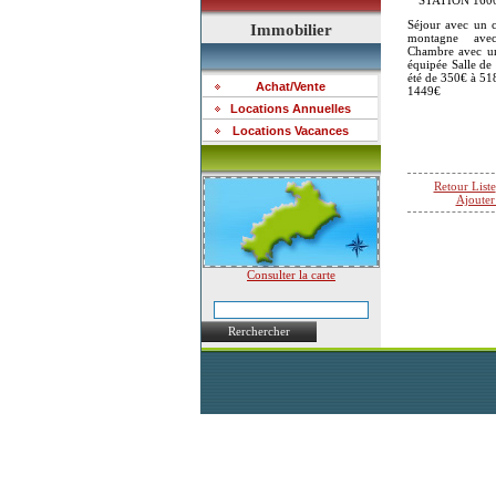
STATION 160
Séjour avec un c
Immobilier
montagne avec
Chambre avec un 
équipée Salle de
été de 350€ à 51
Achat/Vente
1449€
Locations Annuelles
Locations Vacances
Retour Liste
Ajouter
Consulter la carte
Rerchercher