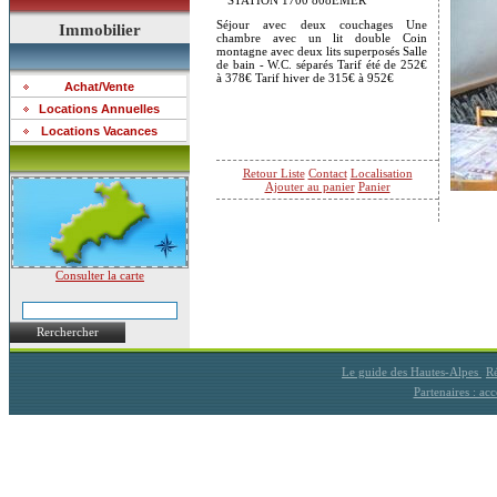
STATION 1700 808EMER
Séjour avec deux couchages Une
Immobilier
chambre avec un lit double Coin
montagne avec deux lits superposés Salle
de bain - W.C. séparés Tarif été de 252€
à 378€ Tarif hiver de 315€ à 952€
Achat/Vente
Locations Annuelles
Locations Vacances
Retour Liste
Contact
Localisation
Ajouter au panier
Panier
Consulter la carte
Rerchercher
Le guide des Hautes-Alpes
Ré
Partenaires : a