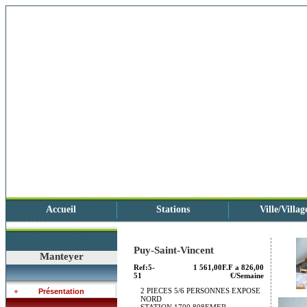
Accueil
Stations
Ville/Villag
Puy-Saint-Vincent
Manteyer
Ref:5-
1 561,00F.F a 826,00
51
€/Semaine
2 PIECES 5/6 PERSONNES EXPOSE
Présentation
NORD