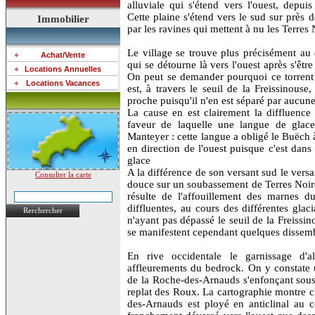
alluviale qui s'étend vers l'ouest, depu
Cette plaine s'étend vers le sud sur près
Immobilier
par les ravines qui mettent à nu les Terre
Le village se trouve plus précisément au
Achat/Vente
qui se détourne là vers l'ouest après s'ê
Locations Annuelles
On peut se demander pourquoi ce torrent 
Locations Vacances
est, à travers le seuil de la Freissinouse
proche puisqu'il n'en est séparé par aucune
La cause en est clairement la diffluence
faveur de laquelle une langue de glace
Manteyer : cette langue a obligé le Buëch 
en direction de l'ouest puisque c'est dans 
glace
A la différence de son versant sud le vers
Consulter la carte
douce sur un soubassement de Terres Noire
résulte de l'affouillement des marnes d
diffluentes, au cours des différentes gla
Rerchercher
n'ayant pas dépassé le seuil de la Freissino
se manifestent cependant quelques dissem
En rive occidentale le garnissage d'al
affleurements du bedrock. On y constate 
de la Roche-des-Arnauds s'enfonçant sous 
replat des Roux. La cartographie montre 
des-Arnauds est ployé en anticlinal au c