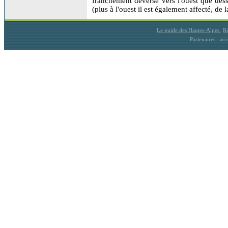
franchement déversé vers l'ouest que dess
(plus à l'ouest il est également affecté, d
Le guide des Hautes-Alpes
Ré
Partenaires : a