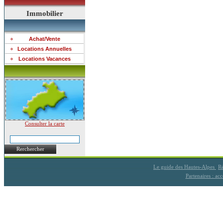
Immobilier
Achat/Vente
Locations Annuelles
Locations Vacances
Consulter la carte
Rerchercher
Le guide des Hautes-Alpes
Ré
Partenaires : a