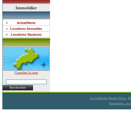
Immobilier
Achat/Vente
Locations Annuelles
Locations Vacances
Consulter la carte
Rerchercher
Le guide des Hautes-Alpes
Ré
Partenaires : a