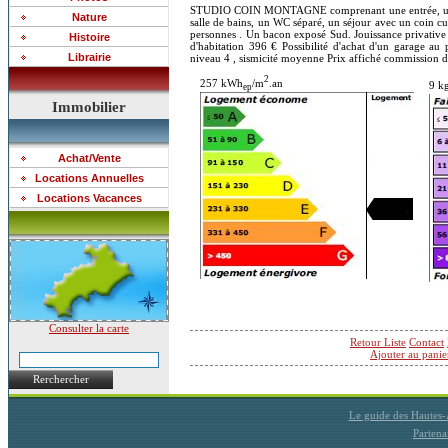
STUDIO COIN MONTAGNE comprenant une entrée, un co
Nature
salle de bains, un WC séparé, un séjour avec un coin cu
personnes . Un bacon exposé Sud. Jouissance privative 
Histoire
d'habitation 396 € Possibilité d'achat d'un garage au
Librairie
niveau 4 , sismicité moyenne Prix affiché commission 
2
257 kWh
/m
.an
9 k
ep
Immobilier
Achat/Vente
Locations Annuelles
Locations Vacances
Consulter la carte
Retour Liste
Contact
Ajouter au panie
Rerchercher
Le guide des Hautes
Partena