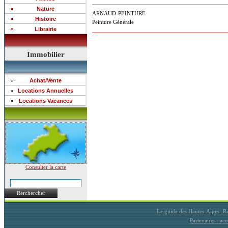
Nature
ARNAUD-PEINTURE
Histoire
Peinture Générale
Librairie
Immobilier
Achat/Vente
Locations Annuelles
Locations Vacances
Consulter la carte
Rerchercher
Le guide des Hautes-Alpes
Ré
Partenaires : a