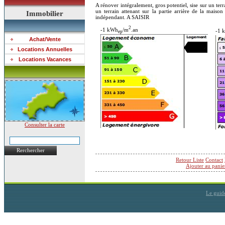
A rénover intégralement, gros potentiel, sise sur un te
un terrain attenant sur la partie arrière de la mais
Immobilier
indépendant. A SAISIR
2
-1 kWh
/m
.an
-1 
ep
Achat/Vente
Locations Annuelles
Locations Vacances
Consulter la carte
Rerchercher
Retour Liste
Contact
Ajouter au panie
Le guid