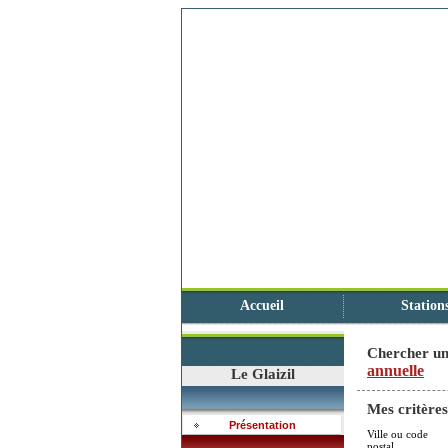
Accueil
Station
Chercher un
annuelle
Le Glaizil
Mes critères
Présentation
Ville ou code
postal