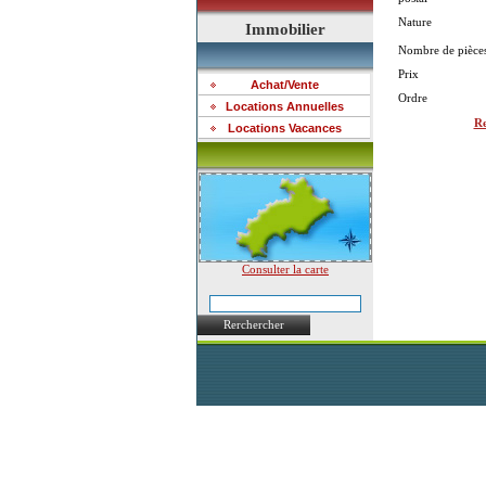
Nature
Immobilier
Nombre de pièce
Prix
Achat/Vente
Ordre
Locations Annuelles
Re
Locations Vacances
Consulter la carte
Rerchercher