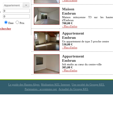
- Plus d'infos
Maison
s
Embrun
Maison mitoyenne T3 sur les hauteu
d'Embrun
Date
Prix
700,00 €
- Plus d'infos
chercher
Appartement
Embrun
Un appartement de type 3 proche centre
530,00 €
- Plus d'infos
Appartement
Embrun
Joli studio au cœur du centre-ville
305,00 €
- Plus d'infos
Le guide des Hautes-Alpes
Réalisation KEL Internet
Une société du Groupe KEL
Partenaires : accesimmo.net
Actualité du Groupe KEL