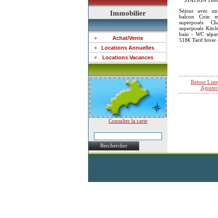
STATION 160
Séjour avec un
Immobilier
balcon Coin m
superposés C
superposés Kitch
bain - WC sépar
Achat/Vente
518€ Tarif hiver
Locations Annuelles
Locations Vacances
Retour Liste
Ajouter
Consulter la carte
Rerchercher