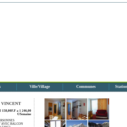
s
Ville/Village
Communes
Station
T VINCENT
2 158,00F.F a 1 246,00
€/Semaine
PERSONNES
 AVEC BALCON