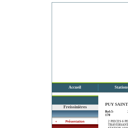
Accueil
Station
PUY SAIN
Freissinières
Ref:5-
170
2 PIECES 6 
Présentation
TRAVERSANT