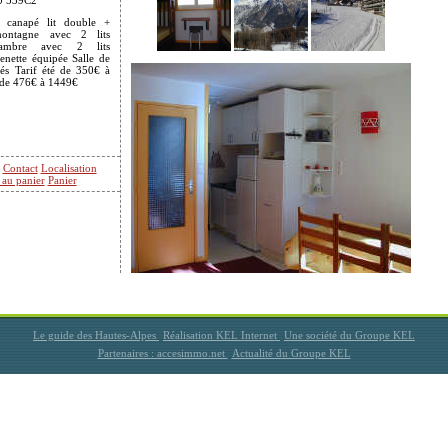
0 539C2
 canapé lit double +
ontagne avec 2 lits
hambre avec 2 lits
enette équipée Salle de
és Tarif été de 350€ à
 de 476€ à 1449€
Contact
Localisation
 au panier
Panier
Le guide des Hautes-Alpes
Réalisation KEL Internet
Une société du Groupe KEL
Partenaires : accesimmo.net
Actualité du Groupe KEL