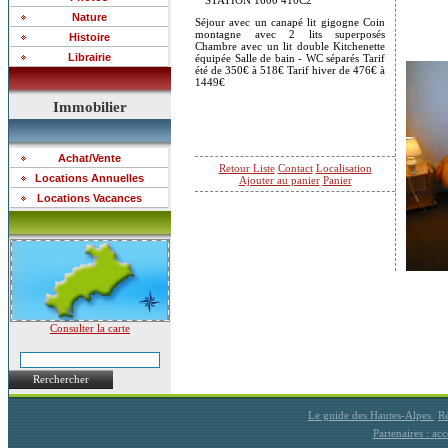
STATION 1600 410C2
Nature
Séjour avec un canapé lit gigogne Coin
montagne avec 2 lits superposés
Histoire
Chambre avec un lit double Kitchenette
Librairie
équipée Salle de bain - WC séparés Tarif
été de 350€ à 518€ Tarif hiver de 476€ à
1449€
Immobilier
Achat/Vente
Retour Liste
Contact
Localisation
Locations Annuelles
Ajouter au panier
Panier
Locations Vacances
Consulter la carte
Rerchercher
Le guide des Hautes-Alpes
Ré
Partenaires : a