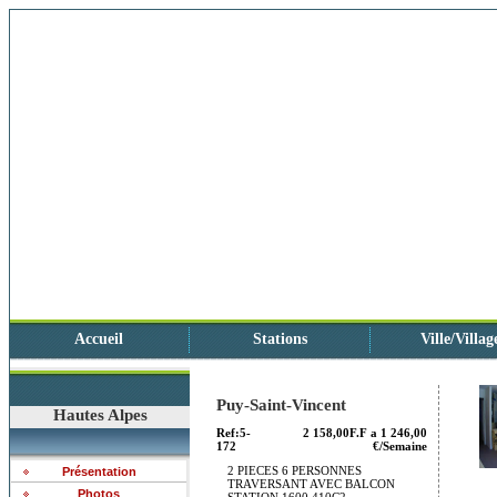
Accueil
Stations
Ville/Villag
Puy-Saint-Vincent
Hautes Alpes
Ref:5-
2 158,00F.F a 1 246,00
172
€/Semaine
2 PIECES 6 PERSONNES
Présentation
TRAVERSANT AVEC BALCON
Photos