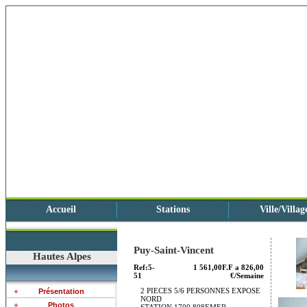
Accueil
Stations
Ville/Villag
Puy-Saint-Vincent
Hautes Alpes
Ref:5-
1 561,00F.F a 826,00
51
€/Semaine
2 PIECES 5/6 PERSONNES EXPOSE
Présentation
NORD
Photos