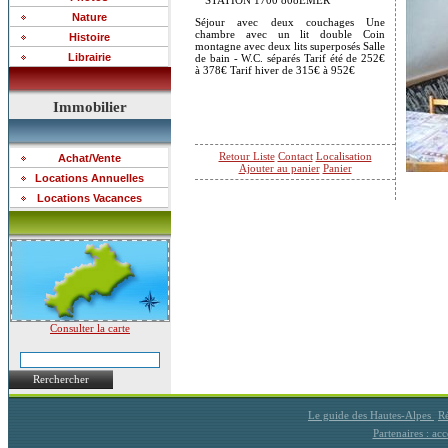
STATION 1700 808EMER
Nature
Séjour avec deux couchages Une
chambre avec un lit double Coin
Histoire
montagne avec deux lits superposés Salle
Librairie
de bain - W.C. séparés Tarif été de 252€
à 378€ Tarif hiver de 315€ à 952€
Immobilier
Retour Liste
Contact
Localisation
Achat/Vente
Ajouter au panier
Panier
Locations Annuelles
Locations Vacances
Consulter la carte
Rerchercher
Le guide des Hautes-Alpes
Ré
Partenaires : a