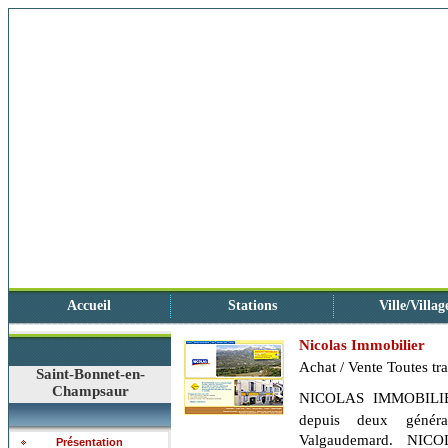
Accueil
Stations
Ville/Villag
Nicolas Immobilier
Achat / Vente Toutes tr
Saint-Bonnet-en-
Champsaur
NICOLAS IMMOBILIER 
depuis deux génér
Valgaudemard. NICO
Présentation