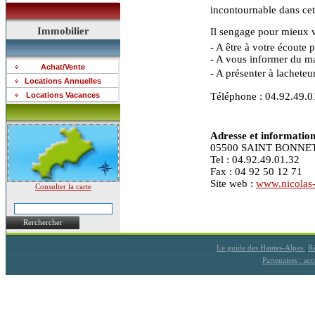
incontournable dans cet
Immobilier
Il sengage pour mieux v
- A être à votre écoute 
- A vous informer du ma
Achat/Vente
- A présenter à lachete
Locations Annuelles
Locations Vacances
Téléphone : 04.92.49.0
Adresse et information
05500 SAINT BONN
Tel : 04.92.49.01.32
Fax : 04 92 50 12 71
Site web :
www.nicolas-
Consulter la carte
Rerchercher
Le guide des Hautes-Alpes
Ré
Partenaires : a