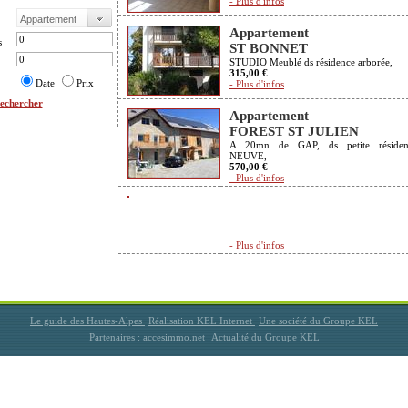
- Plus d'infos
Appartement
s
ST BONNET
STUDIO Meublé ds résidence arborée,
315,00 €
Date
Prix
- Plus d'infos
echercher
Appartement
FOREST ST JULIEN
A 20mn de GAP, ds petite résiden
NEUVE,
570,00 €
- Plus d'infos
- Plus d'infos
Le guide des Hautes-Alpes
Réalisation KEL Internet
Une société du Groupe KEL
Partenaires : accesimmo.net
Actualité du Groupe KEL