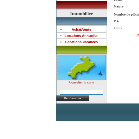
Nature
Immobilier
Nombre de pièce
Prix
Ordre
Achat/Vente
R
Locations Annuelles
Locations Vacances
Consulter la carte
Rerchercher