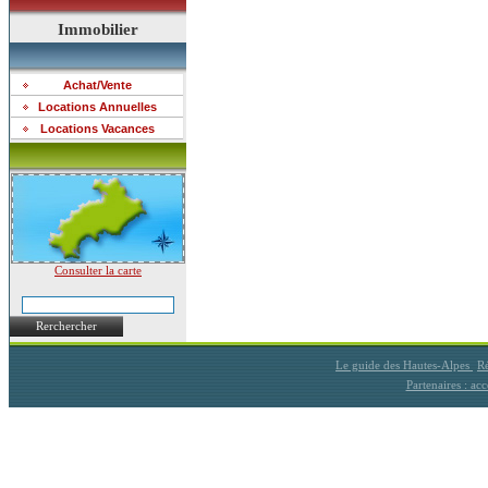
Immobilier
Achat/Vente
Locations Annuelles
Locations Vacances
Consulter la carte
Rerchercher
Le guide des Hautes-Alpes
Ré
Partenaires : a