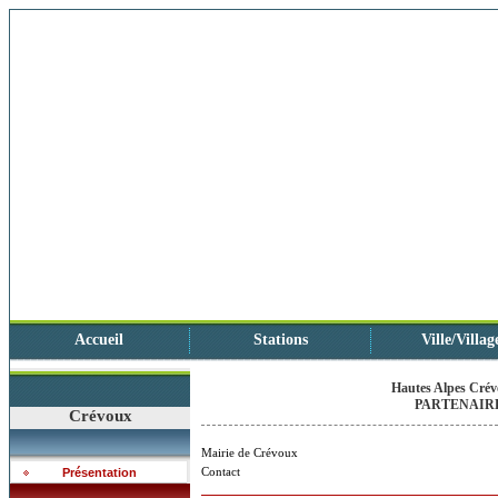
Accueil
Stations
Ville/Villag
Hautes Alpes Crévo
PARTENAIRE
Crévoux
Mairie de Crévoux
Contact
Présentation