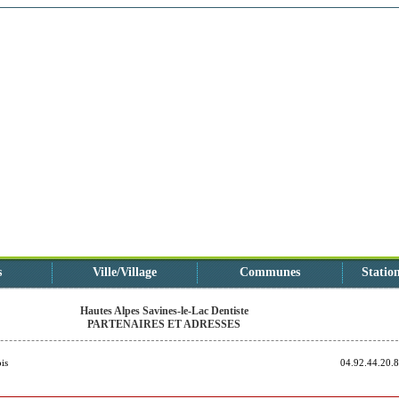
s
Ville/Village
Communes
Station
Hautes Alpes Savines-le-Lac Dentiste
PARTENAIRES ET ADRESSES
is
04.92.44.20.