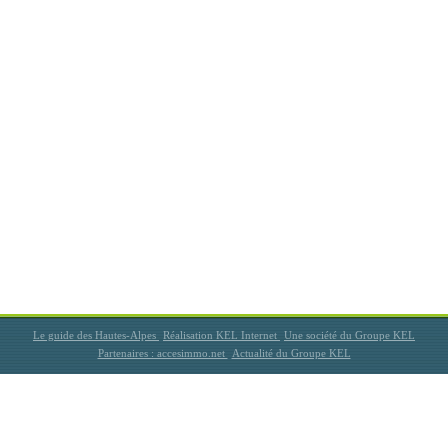
Le guide des Hautes-Alpes
Réalisation KEL Internet
Une société du Groupe KEL
Partenaires : accesimmo.net
Actualité du Groupe KEL