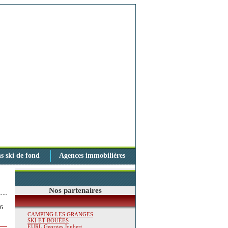
s ski de fond
Agences immobilières
Nos partenaires
86
CAMPING LES GRANGES
SKI ET BOUÉES
EURL Georges Joubert