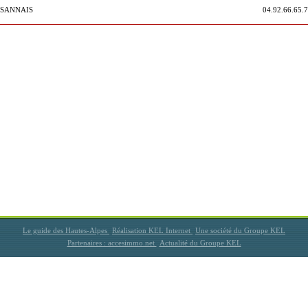
OSANNAIS
04.92.66.65.
Le guide des Hautes-Alpes
Réalisation KEL Internet
Une société du Groupe KEL
Partenaires : accesimmo.net
Actualité du Groupe KEL