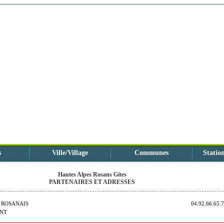
s
Ville/Village
Communes
Station
Hautes Alpes Rosans Gîtes
PARTENAIRES ET ADRESSES
U ROSANAIS
04.92.66.65.
ANT