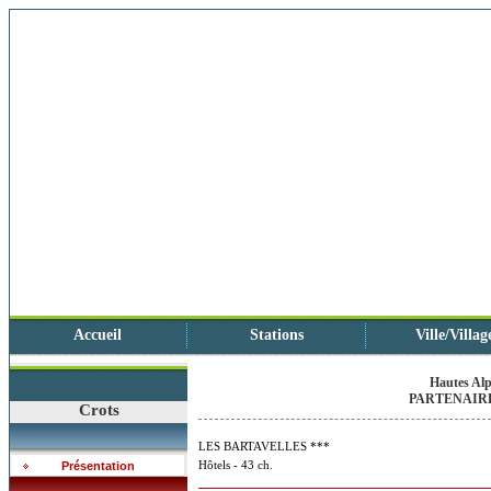
Accueil
Stations
Ville/Villag
Hautes Alp
PARTENAIRE
Crots
LES BARTAVELLES ***
Hôtels - 43 ch.
Présentation