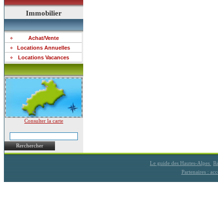
Immobilier
Achat/Vente
Locations Annuelles
Locations Vacances
Consulter la carte
Rerchercher
Le guide des Hautes-Alpes
Ré
Partenaires : a