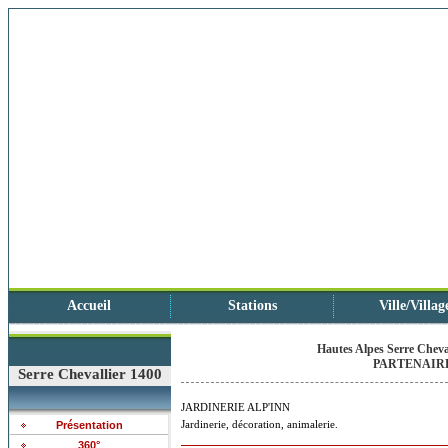
Accueil
Stations
Ville/Villag
Hautes Alpes Serre Cheval
PARTENAIRE
Serre Chevallier 1400
JARDINERIE ALP'INN
Jardinerie, décoration, animalerie.
Présentation
360°