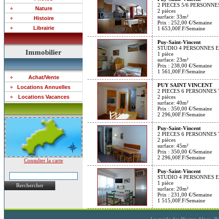
2 PIECES 5/6 PERSONN
Nature
2 pièces
surface: 33m²
Histoire
Prix :
252,00 €/Semaine
Librairie
1 653,00F.F/Semaine
Puy-Saint-Vincent
STUDIO 4 PERSONNES 
Immobilier
1 pièce
surface: 23m²
Prix :
238,00 €/Semaine
1 561,00F.F/Semaine
Achat/Vente
PUY SAINT VINCENT
Locations Annuelles
2 PIECES 6 PERSONNE
Locations Vacances
2 pièces
surface: 40m²
Prix :
350,00 €/Semaine
2 296,00F.F/Semaine
Puy-Saint-Vincent
2 PIECES 6 PERSONNE
2 pièces
surface: 45m²
Prix :
350,00 €/Semaine
2 296,00F.F/Semaine
Consulter la carte
Puy-Saint-Vincent
STUDIO 4 PERSONNES 
1 pièce
Rerchercher
surface: 20m²
Prix :
231,00 €/Semaine
1 515,00F.F/Semaine