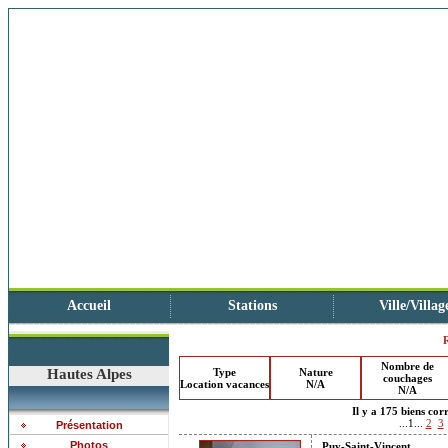
Accueil
Stations
Ville/Villag
Nombre de
Hautes Alpes
Type
Nature
couchages
Location vacances
N/A
N/A
Il y a 175 biens cor
...1...
2
3
Présentation
Photos
Puy-Saint-Vincent