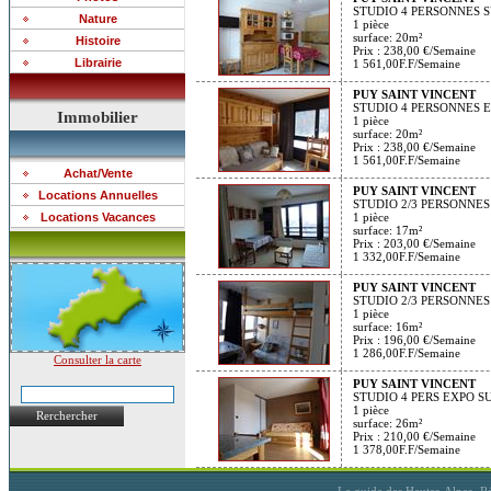
STUDIO 4 PERSONNES 
Nature
1 pièce
surface: 20m²
Histoire
Prix :
238,00 €/Semaine
Librairie
1 561,00F.F/Semaine
PUY SAINT VINCENT
STUDIO 4 PERSONNES 
Immobilier
1 pièce
surface: 20m²
Prix :
238,00 €/Semaine
1 561,00F.F/Semaine
Achat/Vente
PUY SAINT VINCENT
Locations Annuelles
STUDIO 2/3 PERSONNE
Locations Vacances
1 pièce
surface: 17m²
Prix :
203,00 €/Semaine
1 332,00F.F/Semaine
PUY SAINT VINCENT
STUDIO 2/3 PERSONNE
1 pièce
surface: 16m²
Prix :
196,00 €/Semaine
1 286,00F.F/Semaine
Consulter la carte
PUY SAINT VINCENT
STUDIO 4 PERS EXPO S
1 pièce
Rerchercher
surface: 26m²
Prix :
210,00 €/Semaine
1 378,00F.F/Semaine