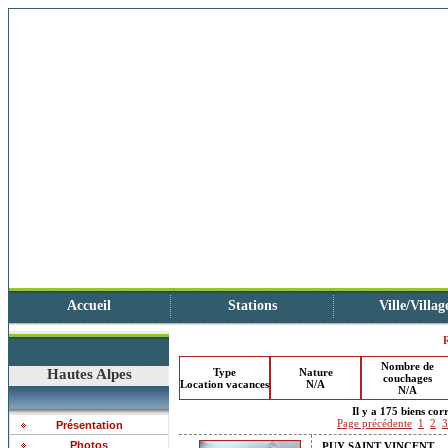
Accueil
Stations
Ville/Villag
Nombre de
Hautes Alpes
Type
Nature
couchages
Location vacances
N/A
N/A
Il y a 175 biens cor
Page précédente
1
2
3
Présentation
Photos
PUY SAINT VINCENT