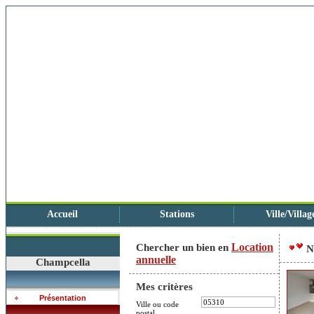
Accueil
Stations
Ville/Villag
Location
Chercher un bien en
N
annuelle
Champcella
Mes critères
Présentation
Ville ou code
postal