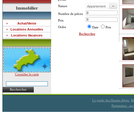
Nature
Immobilier
Nombre de pièces
Prix
Achat/Vente
Ordre
Date
Prix
Locations Annuelles
Rechercher
Locations Vacances
Consulter la carte
Rerchercher
Le guide des Hautes-Alpes
Ré
Partenaires : a