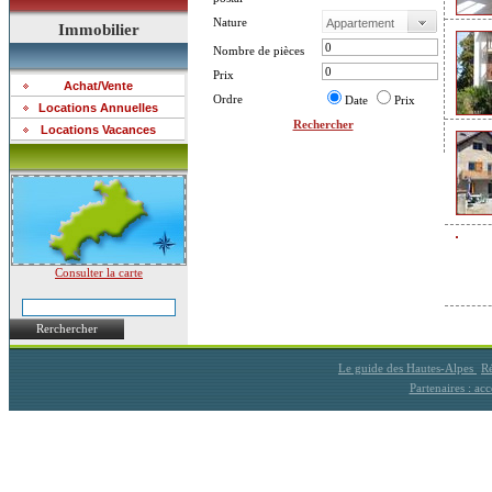
Nature
Immobilier
Nombre de pièces
Prix
Achat/Vente
Ordre
Date
Prix
Locations Annuelles
Rechercher
Locations Vacances
Consulter la carte
Rerchercher
Le guide des Hautes-Alpes
Ré
Partenaires : a