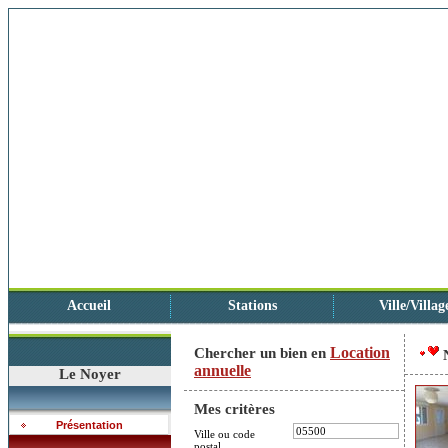
Accueil
Stations
Ville/Villag
Location
Chercher un bien en
annuelle
Le Noyer
Mes critères
Présentation
Ville ou code
postal