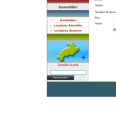
Nature
Immobilier
Nombre de pièce
Prix
Achat/Vente
Ordre
Locations Annuelles
Re
Locations Vacances
Consulter la carte
Rerchercher