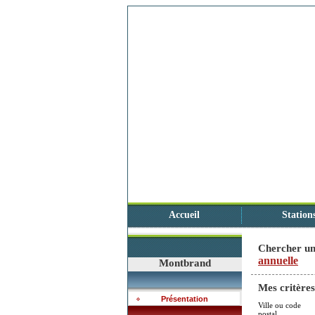
Accueil
Station
Chercher un
annuelle
Montbrand
Mes critères
Présentation
Ville ou code
postal