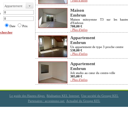
- Plus d'infos
Maison
s
Embrun
Maison mitoyenne T3 sur les hauteu
d'Embrun
Date
Prix
700,00 €
- Plus d'infos
chercher
Appartement
Embrun
Un appartement de type 3 proche centre
530,00 €
- Plus d'infos
Appartement
Embrun
Joli studio au cœur du centre-ville
305,00 €
- Plus d'infos
Le guide des Hautes-Alpes
Réalisation KEL Internet
Une société du Groupe KEL
Partenaires : accesimmo.net
Actualité du Groupe KEL