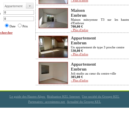
- Plus d'infos
Maison
s
Embrun
Maison mitoyenne T3 sur les hauteu
d'Embrun
Date
Prix
700,00 €
- Plus d'infos
chercher
Appartement
Embrun
Un appartement de type 3 proche centre
530,00 €
- Plus d'infos
Appartement
Embrun
Joli studio au cœur du centre-ville
305,00 €
- Plus d'infos
Le guide des Hautes-Alpes
Réalisation KEL Internet
Une société du Groupe KEL
Partenaires : accesimmo.net
Actualité du Groupe KEL