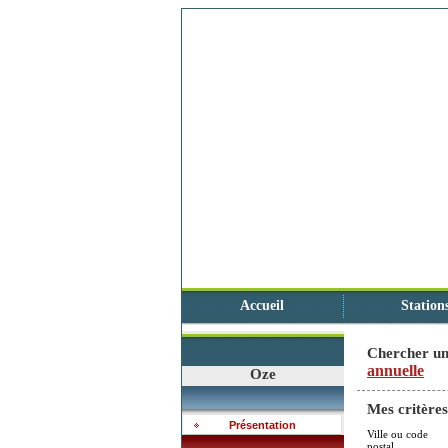
Accueil
Station
Chercher un
annuelle
Oze
Mes critères
Présentation
Ville ou code
postal