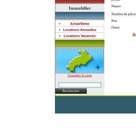
Nature
Immobilier
Nombre de pièce
Prix
Achat/Vente
Ordre
Locations Annuelles
Re
Locations Vacances
Consulter la carte
Rerchercher