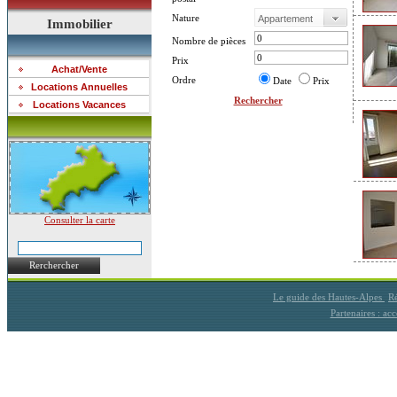
Nature
Immobilier
Nombre de pièces
Prix
Achat/Vente
Ordre
Date
Prix
Locations Annuelles
Rechercher
Locations Vacances
Consulter la carte
Rerchercher
Le guide des Hautes-Alpes
Ré
Partenaires : a