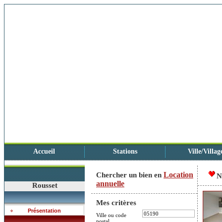
Accueil
Stations
Ville/Villag
Location
Chercher un bien en
N
annuelle
Rousset
Mes critères
Présentation
Ville ou code
postal