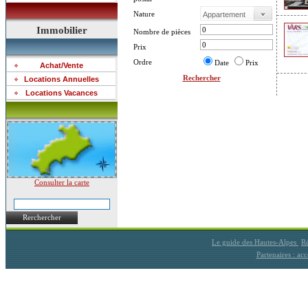
Nature
Immobilier
Nombre de pièces
Prix
Ordre
Date
Prix
Achat/Vente
Rechercher
Locations Annuelles
Locations Vacances
Consulter la carte
Rerchercher
Le guide des Hautes-Alpes
Ré
Partenaires : a