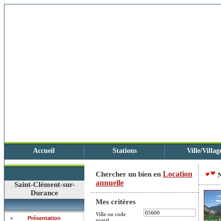
Accueil
Stations
Ville/Villag
Location
Chercher un bien en
annuelle
Saint-Clément-sur-
Durance
Mes critères
Ville ou code
Présentation
postal