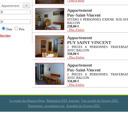
- Plus d'infos
Appartement
Puy-Saint-Vincent
STUDIO 4 PERSONNES EXPOSE SUD AV
BALCON
238,00 €
Date
Prix
- Plus d'infos
hercher
Appartement
PUY SAINT VINCENT
2 PIECES 6 PERSONNES TRAVERSA
AVEC BALCON
350,00 €
- Plus d'infos
Appartement
Puy-Saint-Vincent
2 PIECES 6 PERSONNES TRAVERSA
AVEC BALCON
350,00 €
- Plus d'infos
Le guide des Hautes-Alpes
Réalisation KEL Internet
Une société du Groupe KEL
Partenaires : accesimmo.net
Actualité du Groupe KEL