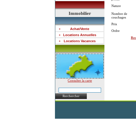
Nature
Immobilier
Nombre de
couchages
Prix
Achat/Vente
Ordre
Locations Annuelles
Rec
Locations Vacances
Consulter la carte
Rerchercher