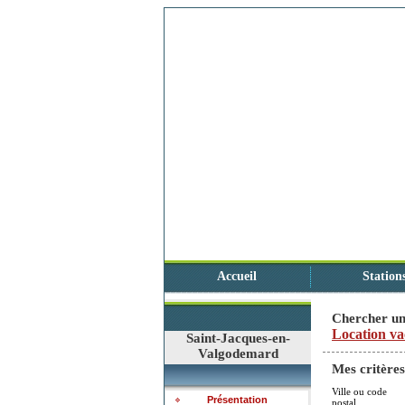
Accueil
Station
Chercher un
Location va
Saint-Jacques-en-
Valgodemard
Mes critères
Ville ou code
Présentation
postal