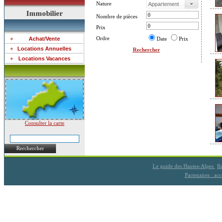
Nature
Immobilier
Nombre de pièces
Prix
Ordre
Achat/Vente
Date
Prix
Locations Annuelles
Rechercher
Locations Vacances
Consulter la carte
Rerchercher
Le guide des Hautes-Alpes
Ré
Partenaires : a