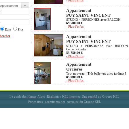
- Plus d'infos
Appartement
PUY SAINT VINCENT
STUDIO 4 PERSONNES avec BALCON
69 500,00 €
- Plus d'infos
Date
Prix
hercher
Appartement
PUY SAINT VINCENT
STUDIO 4 PERSONNES avec BALCON
Cellier + Casier
53 750,00 €
- Plus d'infos
Appartement
Orcières
Tout nouveau ! Très belle vue avec jardinet !
85 000,00 €
- Plus d'infos
Le guide des Hautes-Alpes
Réalisation KEL Internet
Une société du Groupe KEL
Partenaires : accesimmo.net
Actualité du Groupe KEL