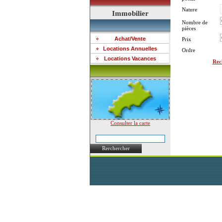
Nature
Immobilier
Nombre de
pièces
Achat/Vente
Prix
Locations Annuelles
Ordre
Locations Vacances
Rec
Consulter la carte
Rerchercher