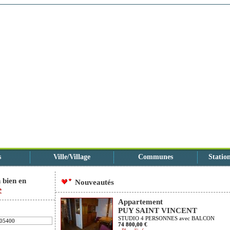
s
Ville/Village
Communes
Station
 bien en
Nouveautés
e
Appartement
PUY SAINT VINCENT
STUDIO 4 PERSONNES avec BALCON
74 800,00 €