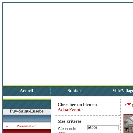
Accueil
Stations
Ville/Villag
Chercher un bien en
Achat/Vente
Puy-Saint-Eusèbe
Mes critères
Présentation
Ville ou code
postal