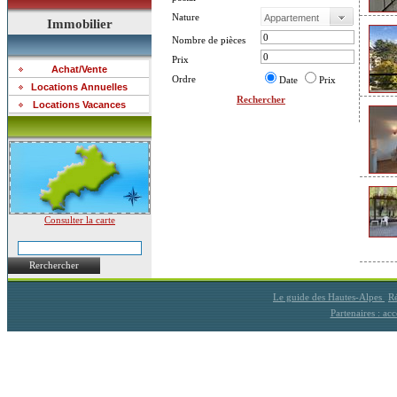
Nature
Immobilier
Nombre de pièces
Prix
Achat/Vente
Ordre
Date
Prix
Locations Annuelles
Rechercher
Locations Vacances
Consulter la carte
Rerchercher
Le guide des Hautes-Alpes
Ré
Partenaires : a