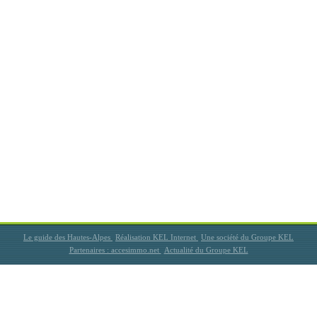
Le guide des Hautes-Alpes
Réalisation KEL Internet
Une société du Groupe KEL
Partenaires : accesimmo.net
Actualité du Groupe KEL