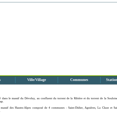
s
Ville/Village
Communes
Station
ué dans le massif du Dévoluy, au confluent du torrent de la Ribière et du torrent de la Souloise
ap.
massif des Hautes-Alpes composé de 4 communes : Saint-Didier, Agnières, La Cluze et Sai
.