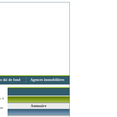
s ski de fond
Agences immobilières
, à
Annuaire
nt-