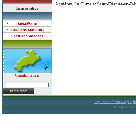
Agnières, La Cluze et Saint-Etienne-en-Dé
Immobilier
Achat/Vente
Locations Annuelles
Locations Vacances
Consulter la carte
Rerchercher
Le guide des Hautes-Alpes
Ré
Partenaires : a