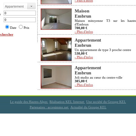
- Plus d'infos
Maison
s
Embrun
Maison mitoyenne T3 sur les hauteu
d'Embrun
Date
Prix
700,00 €
- Plus d'infos
chercher
Appartement
Embrun
Un appartement de type 3 proche centre
530,00 €
- Plus d'infos
Appartement
Embrun
Joli studio au cœur du centre-ville
305,00 €
- Plus d'infos
Le guide des Hautes-Alpes
Réalisation KEL Internet
Une société du Groupe KEL
Partenaires : accesimmo.net
Actualité du Groupe KEL