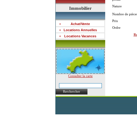
Nature
Immobilier
Nombre de pièce
Prix
Achat/Vente
Ordre
Locations Annuelles
Re
Locations Vacances
Consulter la carte
Rerchercher