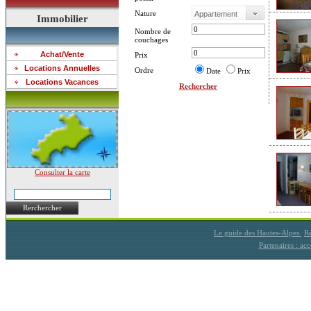
Nature
Immobilier
Nombre de
couchages
Achat/Vente
Prix
Locations Annuelles
Ordre
Date
Prix
Locations Vacances
Rechercher
Consulter la carte
Rerchercher
Le guide des Hautes-Alpes
Ré
Partenaires : a