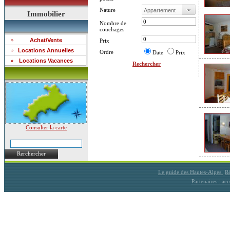
Nature
Immobilier
Nombre de
couchages
Achat/Vente
Prix
Locations Annuelles
Ordre
Date
Prix
Locations Vacances
Rechercher
Consulter la carte
Rerchercher
Le guide des Hautes-Alpes
Ré
Partenaires : a