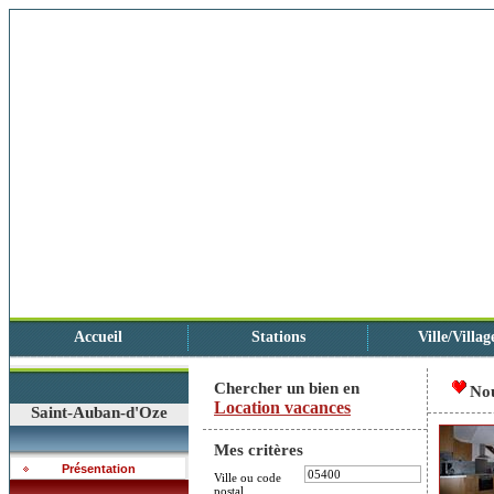
Accueil
Stations
Ville/Villag
Chercher un bien en
No
Location vacances
Saint-Auban-d'Oze
Mes critères
Présentation
Ville ou code
postal