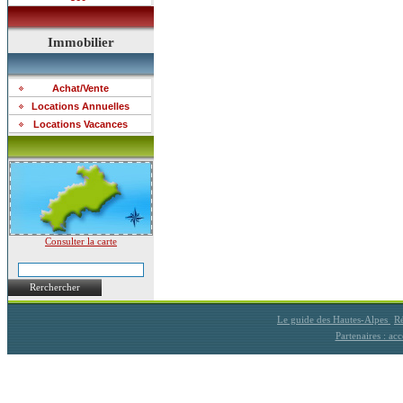
Immobilier
Achat/Vente
Locations Annuelles
Locations Vacances
Consulter la carte
Rerchercher
Le guide des Hautes-Alpes
Ré
Partenaires : a