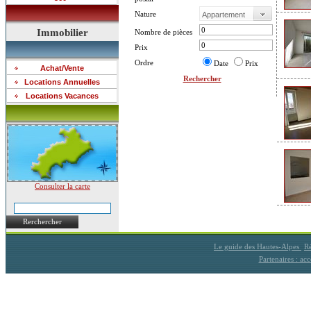
Nature
Immobilier
Nombre de pièces
Prix
Ordre
Date
Prix
Achat/Vente
Rechercher
Locations Annuelles
Locations Vacances
Consulter la carte
Rerchercher
Le guide des Hautes-Alpes
Ré
Partenaires : a