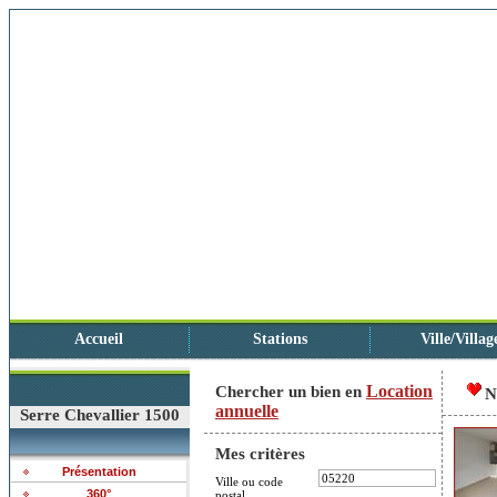
Accueil
Stations
Ville/Villag
Location
Chercher un bien en
N
annuelle
Serre Chevallier 1500
Mes critères
Présentation
Ville ou code
360°
postal