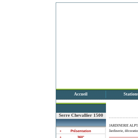
Accueil
Station
Serre Chevallier 1500
JARDINERIE ALP'
Jardinerie, décorati
Présentation
360°