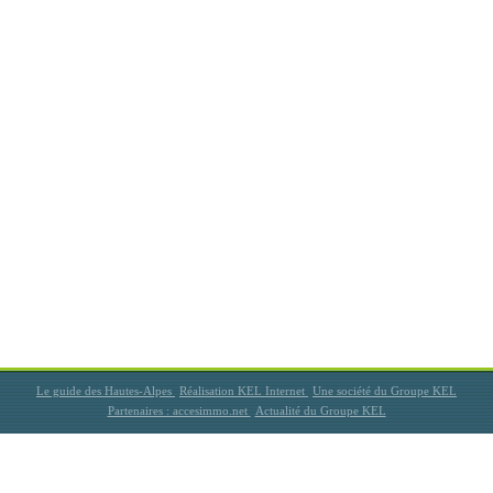
Le guide des Hautes-Alpes
Réalisation KEL Internet
Une société du Groupe KEL
Partenaires : accesimmo.net
Actualité du Groupe KEL