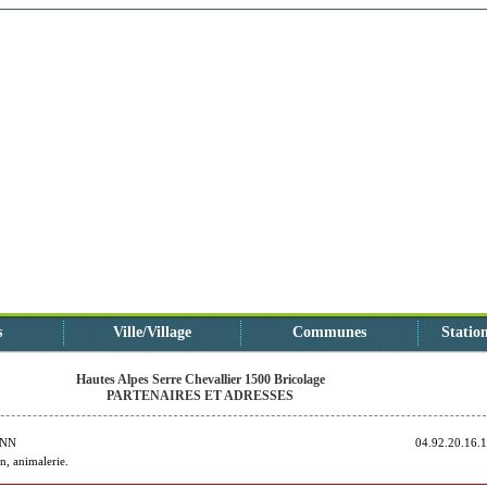
s
Ville/Village
Communes
Station
Hautes Alpes Serre Chevallier 1500 Bricolage
PARTENAIRES ET ADRESSES
INN
04.92.20.16.
on, animalerie.