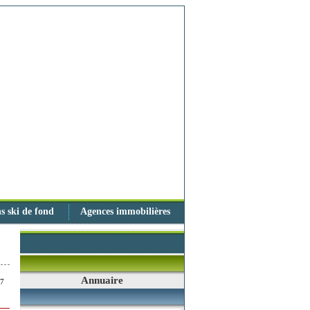
s ski de fond
Agences immobilières
Annuaire
17