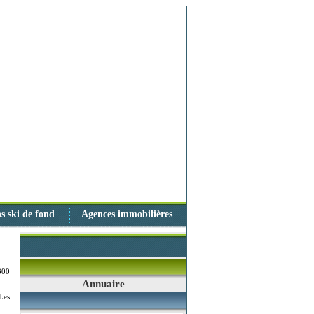
s ski de fond
Agences immobilières
300
Annuaire
Les