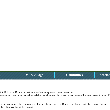
s
Ville/Village
Communes
Station
ué à 10 km de Briançon, est une station unique au coeur des Alpes.
 renommé pour son domaine skiable, sa douceur de vivre et son ensoleillement exceptionnel (
n).
00 se compose de plusieurs villages : Monêtier les Bains, Le Freyssinet, Le Serre Barbin, 
, Les Boussardes et Le Lauzet.