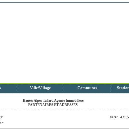
s
Ville/Village
Communes
Station
Hautes Alpes Tallard Agence Immobilière
PARTENAIRES ET ADRESSES
CF
04.92.54.18.
g -