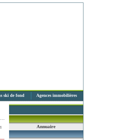
s ski de fond
Agences immobilières
Annuaire
51