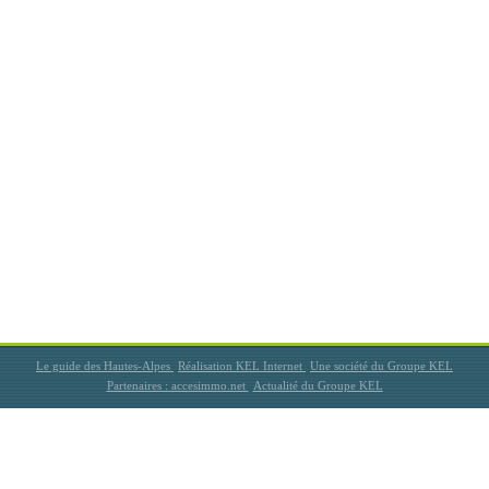
Le guide des Hautes-Alpes
Réalisation KEL Internet
Une société du Groupe KEL
Partenaires : accesimmo.net
Actualité du Groupe KEL