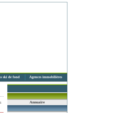
s ski de fond
Agences immobilières
Annuaire
81