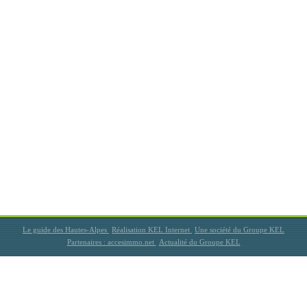
Le guide des Hautes-Alpes
Réalisation KEL Internet
Une société du Groupe KEL
Partenaires : accesimmo.net
Actualité du Groupe KEL